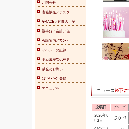
お問合せ
書籍販売／ポスター
GRACE／仲間の手記
議事録／会計／係
会議案内／ｱﾝｹｰﾄ
イベントの記録
更新履歴/CoDA史
献金のお願い
ｽﾎﾟﾝｻｰｼｯﾌﾟ登録
マニュアル
ニュース
※下に
投稿日
グループ
2026年8
さがＧ
月3日
2026年8