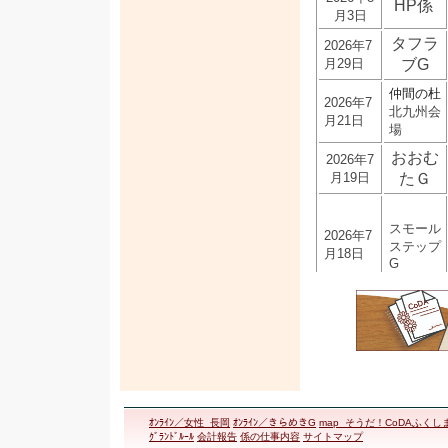
HP係
月3日
タフラ
2026年7
月29日
ブG
仲間の杜
2026年7
北九州会
月21日
場
おおむ
2026年7
月19日
たＧ
スモール
2026年7
ステップ
月18日
G
2026年6
べにづる
月11日
G
2026年5
さいたま
月28日
G
ｵﾝﾗｲﾝ／女性_長岡
ｵﾝﾗｲﾝ／きらめきG
map_そうだ！CoDAふくし
2026年
仲間の
ｸﾞﾗﾝﾄﾞﾙｰﾙ
会計報告
係の仕事内容
サイトマップ